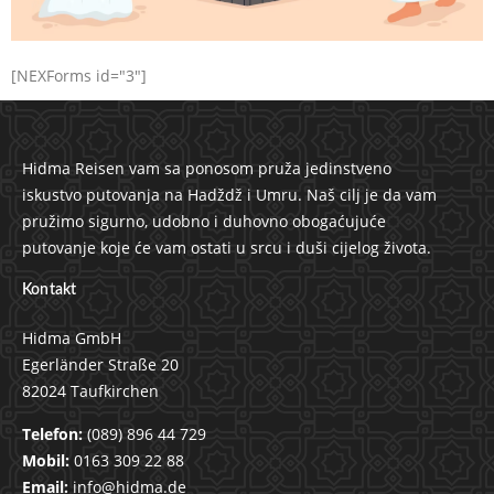
[NEXForms id="3"]
Hidma Reisen vam sa ponosom pruža jedinstveno
iskustvo putovanja na Hadždž i Umru. Naš cilj je da vam
pružimo sigurno, udobno i duhovno obogaćujuće
putovanje koje će vam ostati u srcu i duši cijelog života.
Kontakt
Hidma GmbH
Egerländer Straße 20
82024 Taufkirchen
Telefon:
(089) 896 44 729
Mobil:
0163 309 22 88
Email:
info@hidma.de