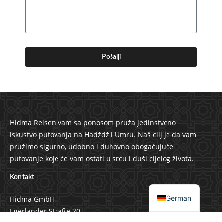
Pošalji
Hidma Reisen vam sa ponosom pruža jedinstveno
iskustvo putovanja na Hadždž i Umru. Naš cilj je da vam
pružimo sigurno, udobno i duhovno obogaćujuće
putovanje koje će vam ostati u srcu i duši cijelog života.
Kontakt
Bosnian
German
Hidma GmbH
Egerländer Straße 20